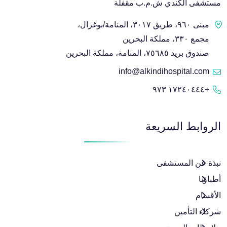
مستشفى الكندي ش.م.ب مقفلة
مبنى ٩٦٠، طريق ٣٠١٧، المنامة/بوغزال،
مجمع ٣٣٠، مملكة البحرين
صندوق بريد ٧٥٦٨٥، المنامة، مملكة البحرين
info@alkindihospital.com
+١٧٢٤٠٤٤٤ ٩٧٣
الروابط السريعة
نبذة عن المستشفى
أطباؤنا
الأقسام
شركاء التأمين