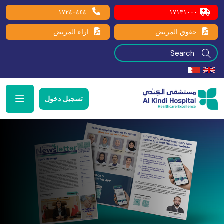
١٧٢٤٠٤٤٤
١٧١٣١٠٠٠
حقوق المريض
اراء المريض
تسجيل دخول