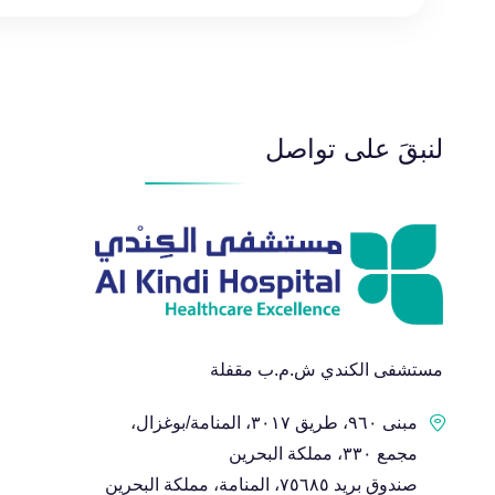
لنبقَ على تواصل
مستشفى الكندي ش.م.ب مقفلة
مبنى ٩٦٠، طريق ٣٠١٧، المنامة/بوغزال،
مجمع ٣٣٠، مملكة البحرين
صندوق بريد ٧٥٦٨٥، المنامة، مملكة البحرين