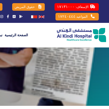
١٧١٣١٠٠٠
الإسعاف:
حقوق المريض
١٧٢٤٠٤٤٤
المواعيد:
الصفحة الرئيسية
نب