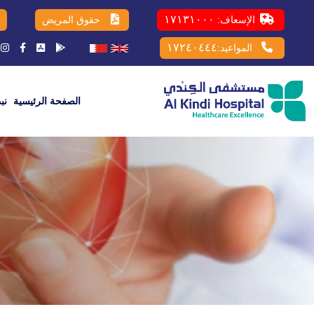
١٧١٣١٠٠٠
الإسعاف:
حقوق المريض
١٧٢٤٠٤٤٤
المواعيد:
الصفحة الرئيسية
نب