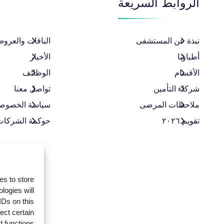
الروابط السريعة
نبذة عن المستشفى
الباقات والعروض
أطباؤنا
الأخبار
الأقسام
الوظائف
شركاء التأمين
تواصل معنا
ملاحظات المرضى
سياسة الخصوص
تقويم ٢٠٢٦
حوكمة الشركات
es to store
logies will
IDs on this
ect certain
 functions.