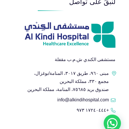
لنبقَ على تواصل
مستشفى الكندي ش.م.ب مقفلة
مبنى ٩٦٠، طريق ٣٠١٧، المنامة/بوغزال،
مجمع ٣٣٠، مملكة البحرين
صندوق بريد ٧٥٦٨٥، المنامة، مملكة البحرين
info@alkindihospital.com
+١٧٢٤٠٤٤٤ ٩٧٣