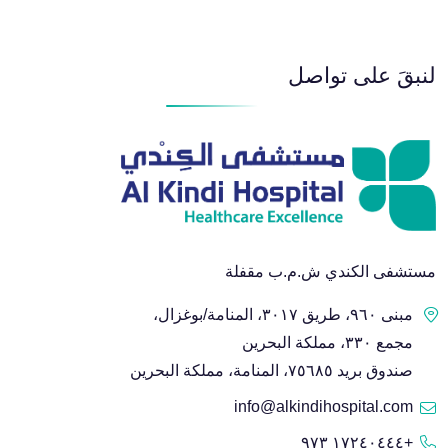
لنبقَ على تواصل
مستشفى الكندي ش.م.ب مقفلة
مبنى ٩٦٠، طريق ٣٠١٧، المنامة/بوغزال،
مجمع ٣٣٠، مملكة البحرين
صندوق بريد ٧٥٦٨٥، المنامة، مملكة البحرين
info@alkindihospital.com
+١٧٢٤٠٤٤٤ ٩٧٣