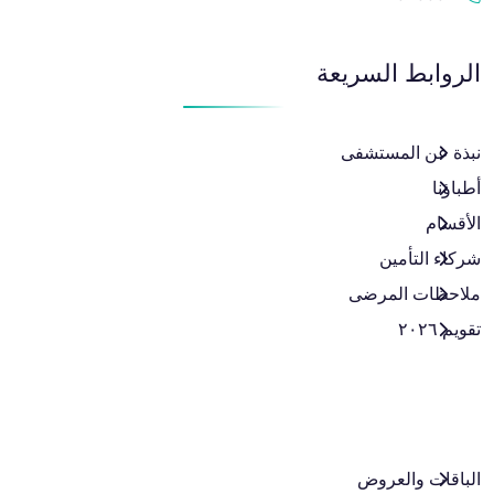
الروابط السريعة
نبذة عن المستشفى
أطباؤنا
الأقسام
شركاء التأمين
ملاحظات المرضى
تقويم ٢٠٢٦
الباقات والعروض​