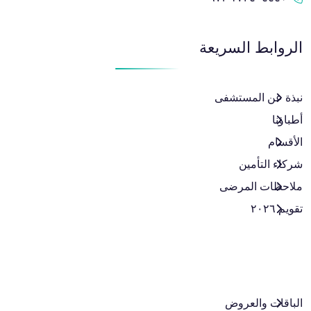
الروابط السريعة
نبذة عن المستشفى
أطباؤنا
الأقسام
شركاء التأمين
ملاحظات المرضى
تقويم ٢٠٢٦
الباقات والعروض​