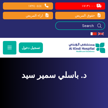
١٧٢٤٠٤٤٤
١٧١٣١٠٠٠
حقوق المريض
اراء المريض
تسجيل دخول
د. باسلي سمير سيد