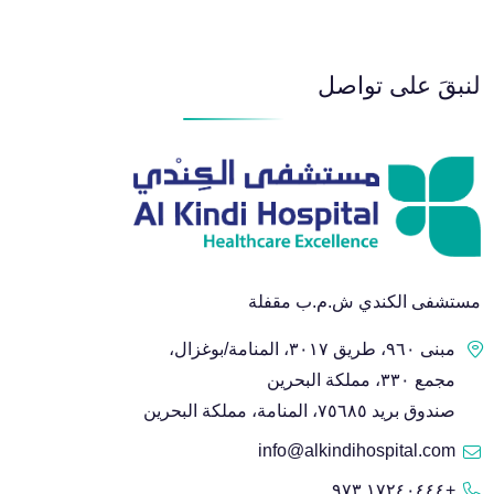
لنبقَ على تواصل
مستشفى الكندي ش.م.ب مقفلة
مبنى ٩٦٠، طريق ٣٠١٧، المنامة/بوغزال،
مجمع ٣٣٠، مملكة البحرين
صندوق بريد ٧٥٦٨٥، المنامة، مملكة البحرين
info@alkindihospital.com
+١٧٢٤٠٤٤٤ ٩٧٣