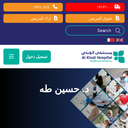
١٧٢٤٠٤٤٤
١٧١٣١٠٠٠
حقوق المريض
اراء المريض
تسجيل دخول
د. حسين طه