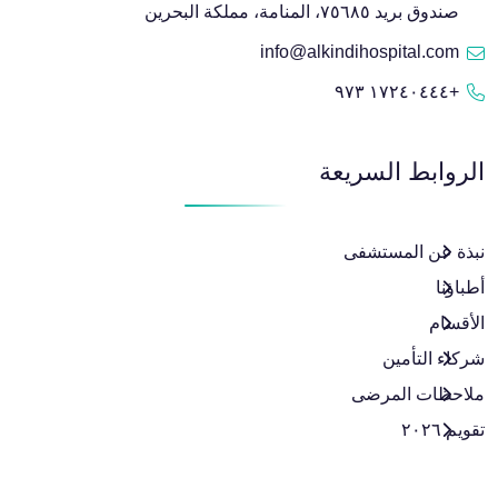
صندوق بريد ٧٥٦٨٥، المنامة، مملكة البحرين
info@alkindihospital.com
+١٧٢٤٠٤٤٤ ٩٧٣
الروابط السريعة
نبذة عن المستشفى
أطباؤنا
الأقسام
شركاء التأمين
ملاحظات المرضى
تقويم ٢٠٢٦