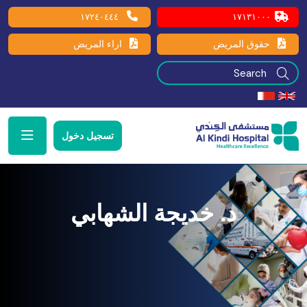
١٧٢٤٠٤٤٤
١٧١٣١٠٠٠
حقوق المريض
اراء المريض
تسجيل دخول
د. خديجة الشهابي