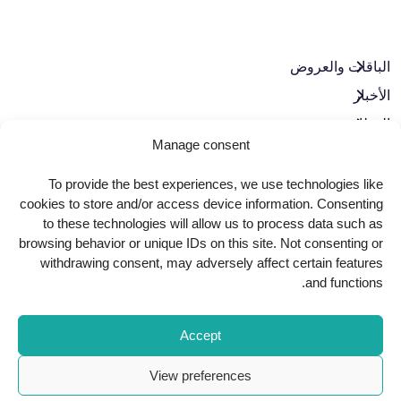
الباقات والعروض​
الأخبار
الوظائف
Manage consent
تواصل معنا
سياسة الخصوصية
To provide the best experiences, we use technologies like
cookies to store and/or access device information. Consenting
حوكمة الشركات
to these technologies will allow us to process data such as
browsing behavior or unique IDs on this site. Not consenting or
withdrawing consent, may adversely affect certain features
حمّل تطبيقنا
and functions.
Accept
View preferences