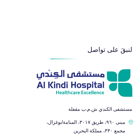
لنبقَ على تواصل
مستشفى الكندي ش.م.ب مقفلة
مبنى ٩٦٠، طريق ٣٠١٧، المنامة/بوغزال،
مجمع ٣٣٠، مملكة البحرين