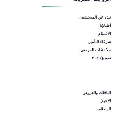
نبذة عن المستشفى
أطباؤنا
الأقسام
شركاء التأمين
ملاحظات المرضى
تقويم ٢٠٢٦
الباقات والعروض​
الأخبار
الوظائف