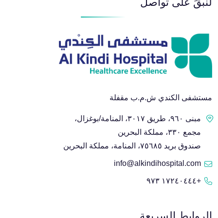
لنبقَ على تواصل
مستشفى الكندي ش.م.ب مقفلة
مبنى ٩٦٠، طريق ٣٠١٧، المنامة/بوغزال،
مجمع ٣٣٠، مملكة البحرين
صندوق بريد ٧٥٦٨٥، المنامة، مملكة البحرين
info@alkindihospital.com
+١٧٢٤٠٤٤٤ ٩٧٣
الروابط السريعة