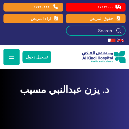
١٧٢٤٠٤٤٤
١٧١٣١٠٠٠
حقوق المريض
اراء المريض
تسجيل دخول
د. يزن عبدالنبي مسيب