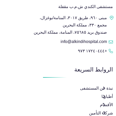
مستشفى الكندي ش.م.ب مقفلة
مبنى ٩٦٠، طريق ٣٠١٧، المنامة/بوغزال،
مجمع ٣٣٠، مملكة البحرين
صندوق بريد ٧٥٦٨٥، المنامة، مملكة البحرين
info@alkindihospital.com
+١٧٢٤٠٤٤٤ ٩٧٣
الروابط السريعة
نبذة عن المستشفى
أطباؤنا
الأقسام
شركاء التأمين