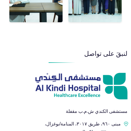
لنبقَ على تواصل
مستشفى الكندي ش.م.ب مقفلة
مبنى ٩٦٠، طريق ٣٠١٧، المنامة/بوغزال،