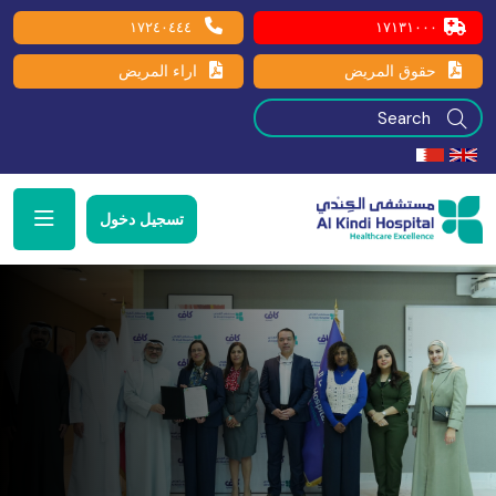
١٧٢٤٠٤٤٤
١٧١٣١٠٠٠
حقوق المريض
اراء المريض
تسجيل دخول