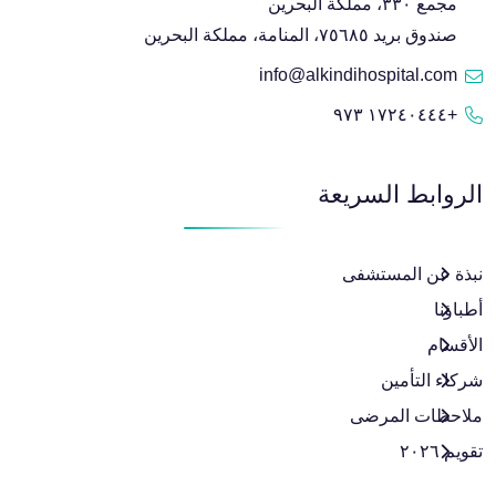
مجمع ٣٣٠، مملكة البحرين
صندوق بريد ٧٥٦٨٥، المنامة، مملكة البحرين
info@alkindihospital.com
+١٧٢٤٠٤٤٤ ٩٧٣
الروابط السريعة
نبذة عن المستشفى
أطباؤنا
الأقسام
شركاء التأمين
ملاحظات المرضى
تقويم ٢٠٢٦