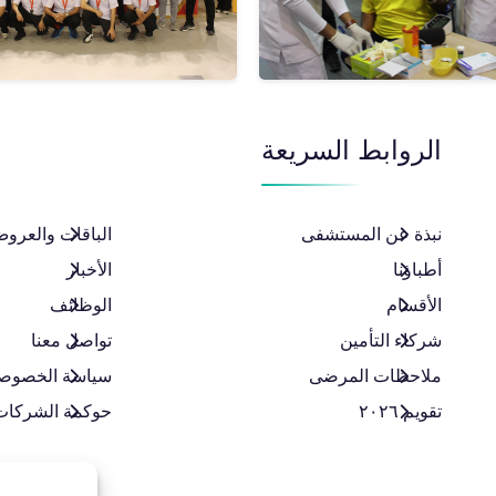
الروابط السريعة
نبذة عن المستشفى
الباقات والعروض
أطباؤنا
الأخبار
الأقسام
الوظائف
شركاء التأمين
تواصل معنا
ملاحظات المرضى
سياسة الخصوص
تقويم ٢٠٢٦
حوكمة الشركات