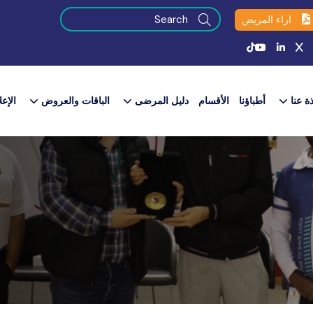
اراء المريض
ذة عنا
أطباؤنا
الأقسام
دليل المرضى
الباقات والعروض​
الإعل