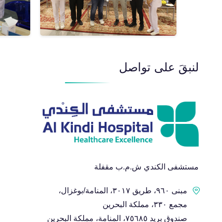
لنبقَ على تواصل
مستشفى الكندي ش.م.ب مقفلة
مبنى ٩٦٠، طريق ٣٠١٧، المنامة/بوغزال،
مجمع ٣٣٠، مملكة البحرين
صندوق بريد ٧٥٦٨٥، المنامة، مملكة البحرين