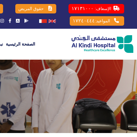
١٧١٣١٠٠٠
الإسعاف:
حقوق المريض
١٧٢٤٠٤٤٤
المواعيد:
الصفحة الرئيسية
نب