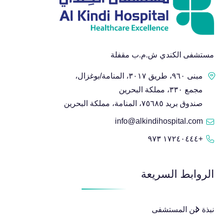
مستشفى الكندي ش.م.ب مقفلة
مبنى ٩٦٠، طريق ٣٠١٧، المنامة/بوغزال،
مجمع ٣٣٠، مملكة البحرين
صندوق بريد ٧٥٦٨٥، المنامة، مملكة البحرين
info@alkindihospital.com
+١٧٢٤٠٤٤٤ ٩٧٣
الروابط السريعة
نبذة عن المستشفى