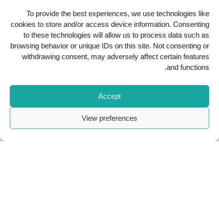
To provide the best experiences, we use technologies like
حمّل تطبيقنا
cookies to store and/or access device information. Consenting
to these technologies will allow us to process data such as
browsing behavior or unique IDs on this site. Not consenting or
withdrawing consent, may adversely affect certain features
and functions.
Accept
View preferences
Copyright
2026
Al Kindi Hospital
. All Rights Reserved.