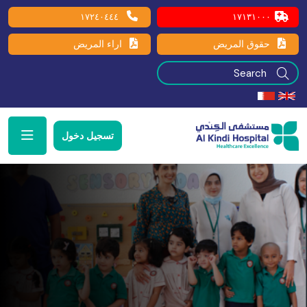
١٧٢٤٠٤٤٤
١٧١٣١٠٠٠
حقوق المريض
اراء المريض
تسجيل دخول