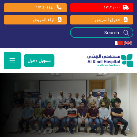
١٧٢٤٠٤٤٤
١٧١٣١٠٠٠
حقوق المريض
اراء المريض
تسجيل دخول