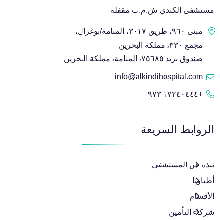
مستشفى الكندي ش.م.ب مقفلة
مبنى ٩٦٠، طريق ٣٠١٧، المنامة/بوغزال،
مجمع ٣٣٠، مملكة البحرين
صندوق بريد ٧٥٦٨٥، المنامة، مملكة البحرين
info@alkindihospital.com
+١٧٢٤٠٤٤٤ ٩٧٣
الروابط السريعة
نبذة عن المستشفى
أطباؤنا
الأقسام
شركاء التأمين