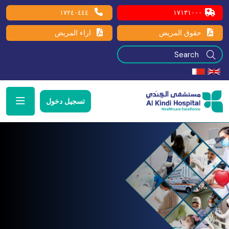
١٧٢٤٠٤٤٤
١٧١٣١٠٠٠
حقوق المريض
اراء المريض
تسجيل دخول