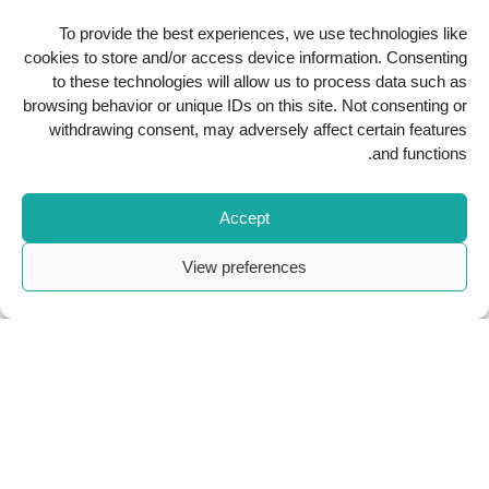
سياسة الخصوصية
To provide the best experiences, we use technologies like
cookies to store and/or access device information. Consenting
حوكمة الشركات
to these technologies will allow us to process data such as
browsing behavior or unique IDs on this site. Not consenting or
حمّل تطبيقنا
withdrawing consent, may adversely affect certain features
and functions.
Accept
View preferences