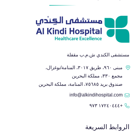
مستشفى الكندي ش.م.ب مقفلة
مبنى ٩٦٠، طريق ٣٠١٧، المنامة/بوغزال،
مجمع ٣٣٠، مملكة البحرين
صندوق بريد ٧٥٦٨٥، المنامة، مملكة البحرين
info@alkindihospital.com
+١٧٢٤٠٤٤٤ ٩٧٣
الروابط السريعة