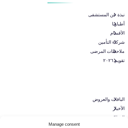
نبذة عن المستشفى
أطباؤنا
الأقسام
شركاء التأمين
ملاحظات المرضى
تقويم ٢٠٢٦
الباقات والعروض​
الأخبار
الوظائف
Manage consent
تواصل معنا