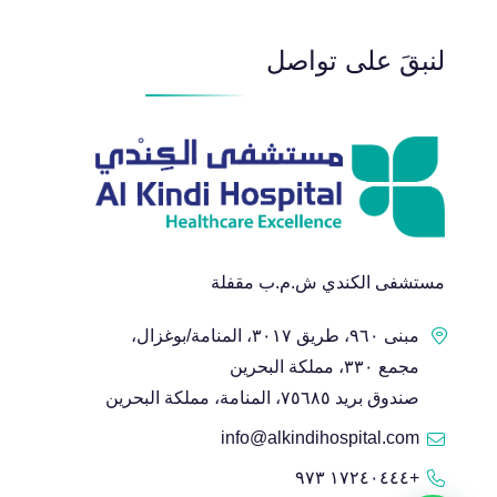
لنبقَ على تواصل
مستشفى الكندي ش.م.ب مقفلة
مبنى ٩٦٠، طريق ٣٠١٧، المنامة/بوغزال،
مجمع ٣٣٠، مملكة البحرين
صندوق بريد ٧٥٦٨٥، المنامة، مملكة البحرين
info@alkindihospital.com
+١٧٢٤٠٤٤٤ ٩٧٣