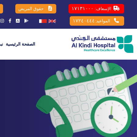
١٧١٣١٠٠٠
الإسعاف:
حقوق المريض
١٧٢٤٠٤٤٤
المواعيد:
الصفحة الرئيسية
نب