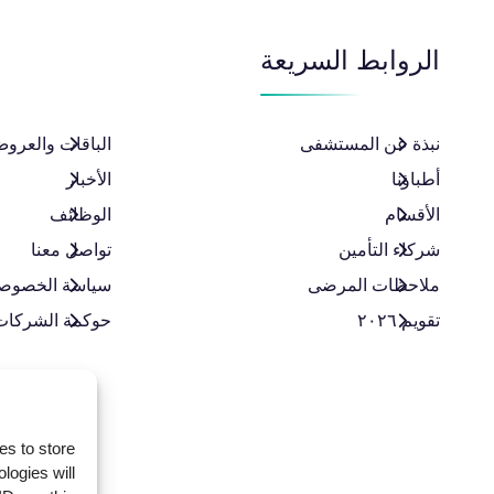
الروابط السريعة
نبذة عن المستشفى
الباقات والعروض
أطباؤنا
الأخبار
الأقسام
الوظائف
شركاء التأمين
تواصل معنا
ملاحظات المرضى
سياسة الخصوص
تقويم ٢٠٢٦
حوكمة الشركات
es to store
logies will