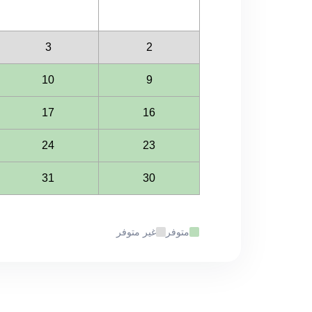
3
2
10
9
17
16
24
23
31
30
متوفر
غير متوفر