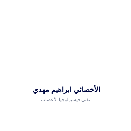
أمراض الجهاز التنفسي والرئة
أمراض المسالك البولية والتناسلية
والعقم عند الرجال
أمراض الحساسية والمناعة
أمراض المخ والجهاز العصبي
الأخصائي ابراهيم مهدي
تقني فيسيولوجيا الأعصاب
أمراض الروماتيزم
أمراض وجراحة العظام