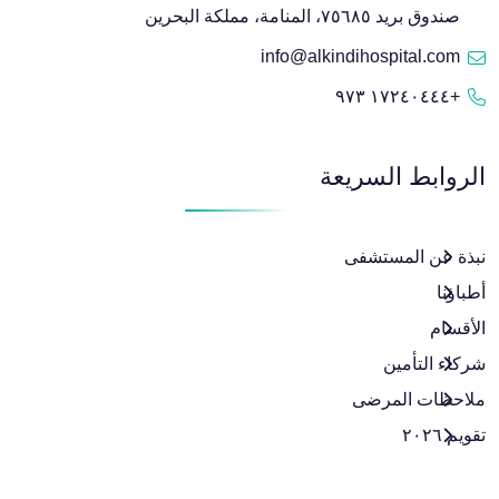
قسم أمراض النساء والتوليد والجراحة
صندوق بريد ٧٥٦٨٥، المنامة، مملكة البحرين
البولية النسائية وتأخر الحمل
info@alkindihospital.com
+١٧٢٤٠٤٤٤ ٩٧٣
الأمراض الباطنية، الغدد الصماء،
والسكري
الروابط السريعة
التخدير وإدارة الألم
نبذة عن المستشفى
الجراحة العامة وجراحة المناظير
أطباؤنا
وجراحة الأورام
الأقسام
شركاء التأمين
ملاحظات المرضى
تقويم ٢٠٢٦