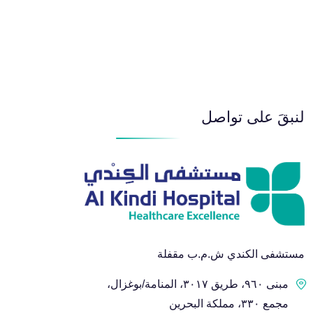
قسم الطوارئ
أمراض الأذن والأنف والحنجرة
لنبقَ على تواصل
أمراض القلب وضغط الدم
أمراض الجهاز الهضمي والكبد
قسم طب وصحة الفم والأسنان
مستشفى الكندي ش.م.ب مقفلة
طب وجراحة الأطفال
مبنى ٩٦٠، طريق ٣٠١٧، المنامة/بوغزال،
مجمع ٣٣٠، مملكة البحرين