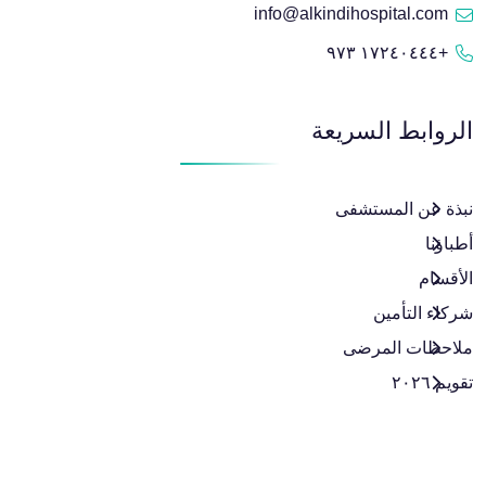
info@alkindihospital.com
+١٧٢٤٠٤٤٤ ٩٧٣
الروابط السريعة
نبذة عن المستشفى
أطباؤنا
الأقسام
شركاء التأمين
ملاحظات المرضى
تقويم ٢٠٢٦