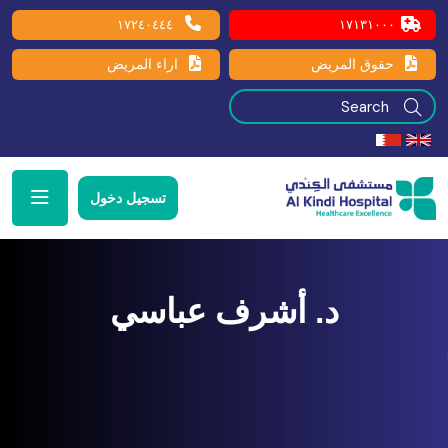
١٧٢٤٠٤٤٤
١٧١٣١٠٠٠
حقوق المريض
اراء المريض
تسجيل دخول
د. أشرف عباسي