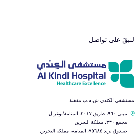
لنبقَ على تواصل
مستشفى الكندي ش.م.ب مقفلة
مبنى ٩٦٠، طريق ٣٠١٧، المنامة/بوغزال،
مجمع ٣٣٠، مملكة البحرين
صندوق بريد ٧٥٦٨٥، المنامة، مملكة البحرين