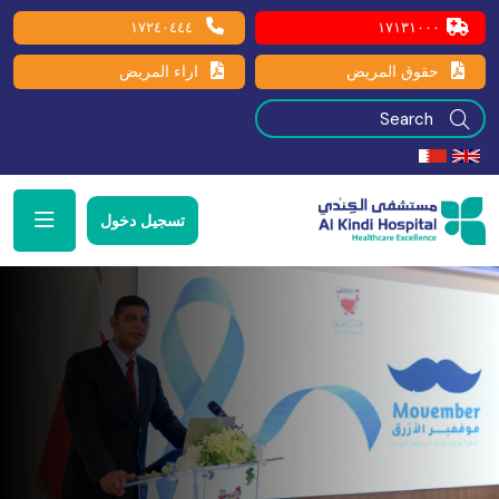
١٧٢٤٠٤٤٤
١٧١٣١٠٠٠
حقوق المريض
اراء المريض
تسجيل دخول