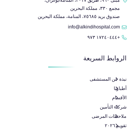
مبنى ٩٦٠، طريق ٣٠١٧، المنامة/بوغزال،
مجمع ٣٣٠، مملكة البحرين
صندوق بريد ٧٥٦٨٥، المنامة، مملكة البحرين
info@alkindihospital.com
+١٧٢٤٠٤٤٤ ٩٧٣
الروابط السريعة
نبذة عن المستشفى
أطباؤنا
الأقسام
شركاء التأمين
ملاحظات المرضى
تقويم ٢٠٢٦