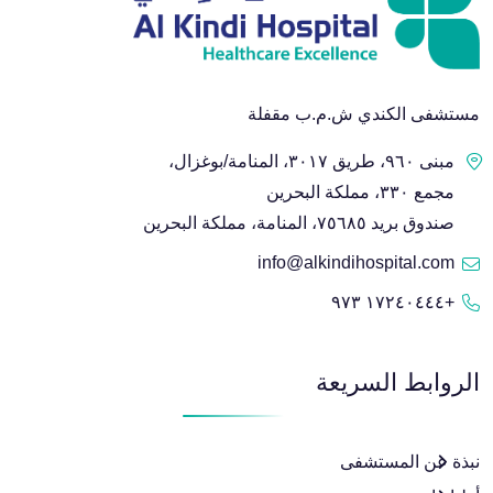
مستشفى الكندي ش.م.ب مقفلة
مبنى ٩٦٠، طريق ٣٠١٧، المنامة/بوغزال،
مجمع ٣٣٠، مملكة البحرين
صندوق بريد ٧٥٦٨٥، المنامة، مملكة البحرين
info@alkindihospital.com
+١٧٢٤٠٤٤٤ ٩٧٣
الروابط السريعة
نبذة عن المستشفى