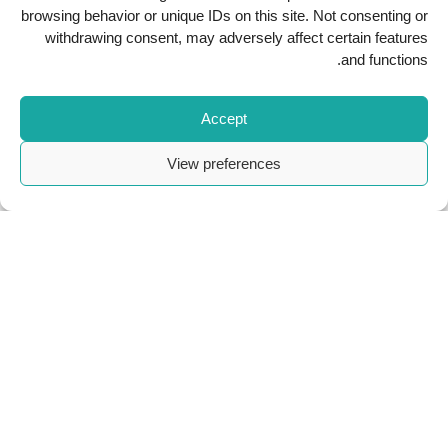
browsing behavior or unique IDs on this site. Not consenting or
withdrawing consent, may adversely affect certain features
حمّل تطبيقنا
and functions.
Accept
View preferences
Copyright
2026
Al Kindi Hospital
. All Rights Reserved.