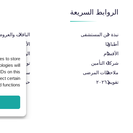
الروابط السريعة
نبذة عن المستشفى
الباقات والعروض
أطباؤنا
الأخبار
الأقسام
الوظائف
es to store
شركاء التأمين
تواصل معنا
logies will
IDs on this
ملاحظات المرضى
سياسة الخصوص
ect certain
تقويم ٢٠٢٦
حوكمة الشركات
 functions.