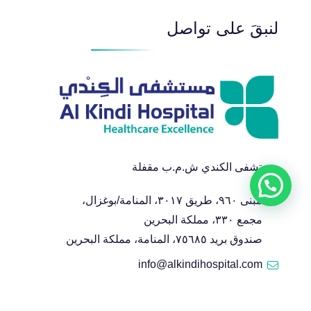
لنبقَ على تواصل
مستشفى الكندي ش.م.ب مقفلة
مبنى ٩٦٠، طريق ٣٠١٧، المنامة/بوغزال،
مجمع ٣٣٠، مملكة البحرين
صندوق بريد ٧٥٦٨٥، المنامة، مملكة البحرين
info@alkindihospital.com
+١٧٢٤٠٤٤٤ ٩٧٣