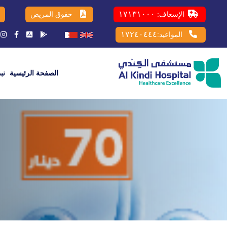
١٧١٣١٠٠٠
الإسعاف:
حقوق المريض
١٧٢٤٠٤٤٤
المواعيد:
الصفحة الرئيسية
نب